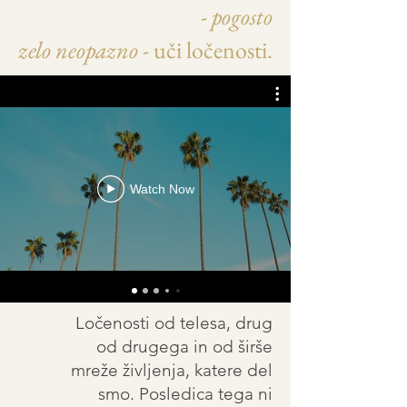
-
pogosto
zelo neopazno
- uči ločenosti.
Watch Now
Ločenosti od telesa, drug
od drugega in od širše
mreže življenja, katere del
smo. Posledica tega ni