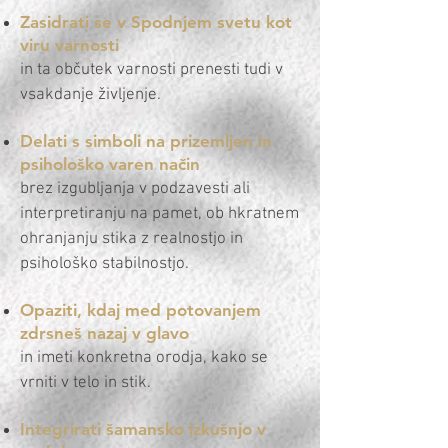
Zasidrati se v Spodnjem svetu kot
viru varnosti
in ta občutek varnosti prenesti tudi v
vsakdanje življenje.
Delati s simboli na prizemljen in
psihološko varen način
brez izgubljanja v podzavesti ali
interpretiranju na pamet, ob hkratnem
ohranjanju stika z realnostjo in
psihološko stabilnostjo.
Opaziti, kdaj med potovanjem
zdrsneš nazaj v glavo
in imeti konkretna orodja, kako se
vrniti v telo in stik.
Integrirati šamansko izkušnjo v