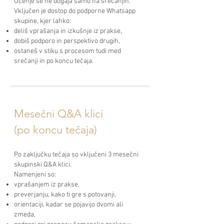
Učenje se ne dogaja samo na srečanjih.
Vključen je dostop do podporne Whatsapp
skupine, kjer lahko:
deliš vprašanja in izkušnje iz prakse,
dobiš podporo in perspektivo drugih,
ostaneš v stiku s procesom tudi med
srečanji in po koncu tečaja.
Mesečni Q&A klici
(po koncu tečaja)
Po zaključku tečaja so vključeni 3 mesečni
skupinski Q&A klici.
Namenjeni so:
vprašanjem iz prakse,
preverjanju, kako ti gre s potovanji,
orientaciji, kadar se pojavijo dvomi ali
zmeda,