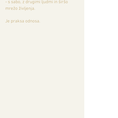
- s sabo, z drugimi ljudmi in širšo
mrežo življenja.
Je praksa odnosa.