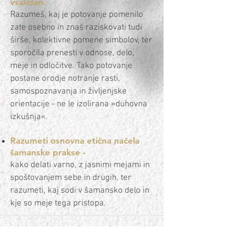
vsakdan.
Razumeš, kaj je potovanje pomenilo
zate osebno in znaš raziskovati tudi
širše, kolektivne pomene simbolov, ter
sporočila prenesti v odnose, delo,
meje in odločitve.
Tako potovanje
postane orodje notranje rasti,
samospoznavanja in življenjske
orientacije - ne le izolirana »duhovna
izkušnja«.
Razumeti osnovna etična načela
šamanske prakse -
kako delati varno, z jasnimi mejami in
spoštovanjem sebe in drugih, ter
razumeti, kaj sodi v šamansko delo in
kje so meje tega pristopa.