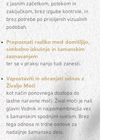
z jasnim začetkom, potekom in
zaključkom, brez izgube kontrole, in
brez potrebe po prisiljenih vizualnih
podobah.
Prepoznati razliko med domišljijo,
simbolno izkušnjo in šamanskim
zaznavanjem
ter se v praksi nanjo tudi zanesti.
Vzpostaviti in ohranjati odnos z
Živaljo Moči
kot način ponovnega dostopa do
lastne naravne moči. Žival moči je naš
glavni Vodnik in najpomembnejša vez
s šamanskim spodnjim svetom. Brez
tega odnosa ni trdne osnove za
nadaljnje šamansko delo.