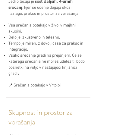
šest daljših, 4-urnih
Jedro tečaja je
srečanj
, kjer se učenje dogaja skozi
razlago, prakso in prostor za vprašanja.
Vsa srečanja potekajo v živo, v majhni
skupini.
Delo je izkustveno in telesno.
Tempo je miren, z dovolj časa za prakso in
integracijo.
Vsako srečanje gradi na prejšnjem. Če se
katerega srečanja ne moreš udeležiti, bodo
posnetki na voljo v nastajajoči knjižnici
gradiv.
📍 Srečanja potekajo v Vrtojbi.
Skupnost in prostor za
vprašanja